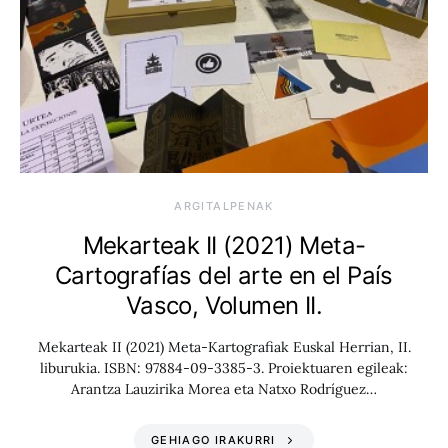
ARGITALPENAK
Mekarteak II (2021) Meta-
Cartografías del arte en el País
Vasco, Volumen II.
Mekarteak II (2021) Meta-Kartografiak Euskal Herrian, II.
liburukia. ISBN: 97884-09-3385-3. Proiektuaren egileak:
Arantza Lauzirika Morea eta Natxo Rodríguez…
GEHIAGO IRAKURRI