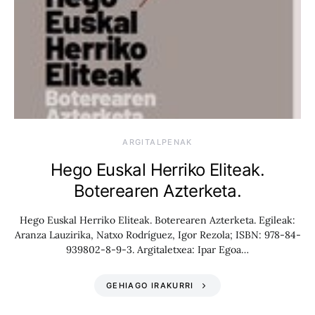
ARGITALPENAK
Hego Euskal Herriko Eliteak.
Boterearen Azterketa.
Hego Euskal Herriko Eliteak. Boterearen Azterketa. Egileak:
Aranza Lauzirika, Natxo Rodríguez, Igor Rezola; ISBN: 978-84-
939802-8-9-3. Argitaletxea: Ipar Egoa…
GEHIAGO IRAKURRI