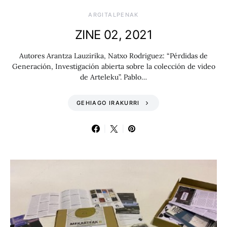
ARGITALPENAK
ZINE 02, 2021
Autores Arantza Lauzirika, Natxo Rodriguez: “Pérdidas de
Generación, Investigación abierta sobre la colección de video
de Arteleku”. Pablo…
GEHIAGO IRAKURRI