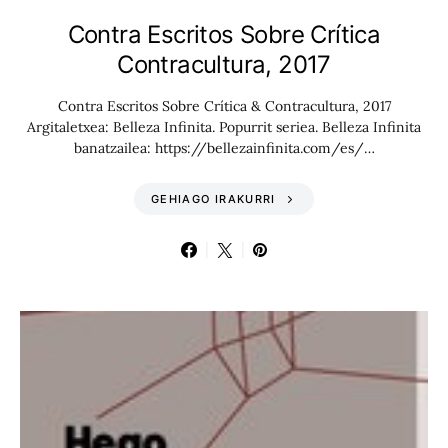
Contra Escritos Sobre Crítica
Contracultura, 2017
Contra Escritos Sobre Crítica & Contracultura, 2017
Argitaletxea: Belleza Infinita. Popurrit seriea. Belleza Infinita
banatzailea: https://bellezainfinita.com/es/…
GEHIAGO IRAKURRI