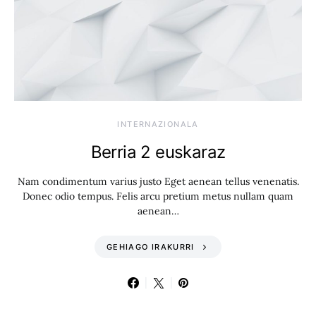
INTERNAZIONALA
Berria 2 euskaraz
Nam condimentum varius justo Eget aenean tellus venenatis.
Donec odio tempus. Felis arcu pretium metus nullam quam
aenean…
GEHIAGO IRAKURRI