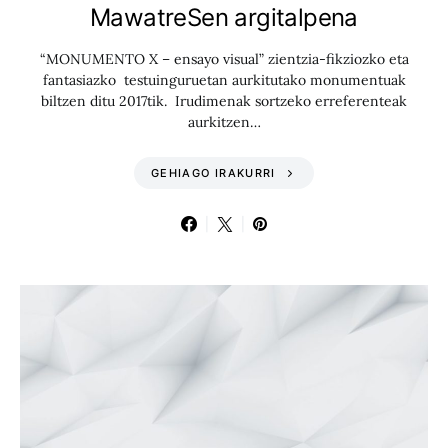
MawatreSen argitalpena
“MONUMENTO X – ensayo visual” zientzia-fikziozko eta
fantasiazko testuinguruetan aurkitutako monumentuak
biltzen ditu 2017tik. Irudimenak sortzeko erreferenteak
aurkitzen…
GEHIAGO IRAKURRI