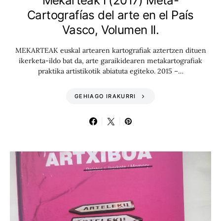
Mekarteak I (2017) Meta-
Cartografías del arte en el País
Vasco, Volumen II.
MEKARTEAK euskal artearen kartografiak aztertzen dituen
ikerketa-ildo bat da, arte garaikidearen metakartografiak
praktika artistikotik abiatuta egiteko. 2015 –…
GEHIAGO IRAKURRI