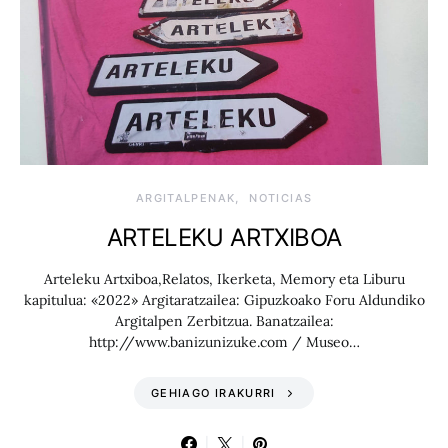
ARGITALPENAK
NOTICIAS
ARTELEKU ARTXIBOA
Arteleku Artxiboa,Relatos, Ikerketa, Memory eta Liburu
kapitulua: «2022» Argitaratzailea: Gipuzkoako Foru Aldundiko
Argitalpen Zerbitzua. Banatzailea:
http://www.banizunizuke.com / Museo…
GEHIAGO IRAKURRI