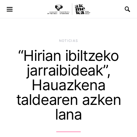
NOTICIAS
“Hirian ibiltzeko
jarraibideak”,
Hauazkena
taldearen azken
lana