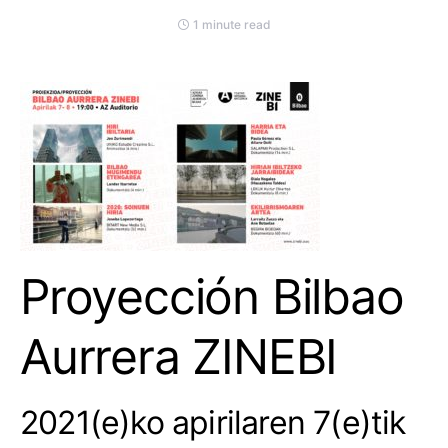
1 minute read
Proyección Bilbao
Aurrera ZINEBI
2021(e)ko apirilaren 7(e)tik