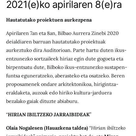
2021(e)ko apirilaren 8(e)ra
Hautatutako proiektuen aurkezpena
Apirilaren 7an eta 8an, Bilbao Aurrera Zinebi 2020
deialdiaren barruan hautatutako proiektuak
aurkeztuko dira Auditorioan. Parte hartu duten ikus-
entzunezko sortzaileek hiriaz egin dute gogoeta eta
birpentsatu dute, Bilboko ikus-entzunezko sustapen-
funtsa eguneratzeko, aberasteko eta osatzeko. Beren
proposamenek ondare arkitektonikoa, hirigintza-
eraldaketa, auzoak edo hiriko kultura-jarduera
bezalako gaiak dituzte abiaburu.
“
HIRIAN IBILTZEKO JARRAIBIDEAK
”
Olaia Nogales
en
(Hauazkena taldea)
“
Hirian ibiltzeko