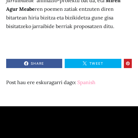
jarraibideak
”
animazio-proiektu bat da, eta
Miren
Agur Meabe
ren poemen zatiak entzuten diren
bitartean hiria bizitza eta bizikidetza gune gisa
bisitatzeko jarraibide berriak proposatzen ditu.
SHARE
TWEET
Post hau ere eskuragarri dago:
Spanish