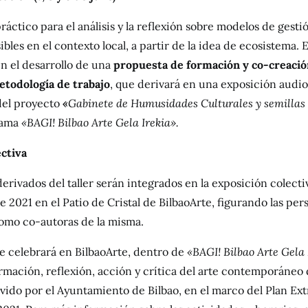
ráctico para el análisis y la reflexión sobre modelos de gesti
bles en el contexto local, a partir de la idea de ecosistema. E
en el desarrollo de una
propuesta de formación y co-creació
etodología de trabajo
, que derivará en una exposición audiov
del proyecto
«
Gabinete de Humusidades Culturales y semillas
rama
«BAGI! Bilbao Arte Gela Irekia».
ectiva
derivados del taller serán integrados en la exposición colect
de 2021 en el Patio de Cristal de BilbaoArte, figurando las per
como co-autoras de la misma.
se celebrará en BilbaoArte, dentro de
«BAGI! Bilbao Arte Gela 
mación, reflexión, acción y crítica del arte contemporáneo 
ido por el Ayuntamiento de Bilbao, en el marco del Plan Ext