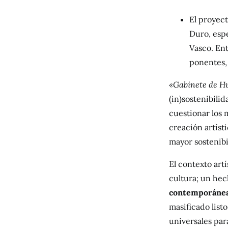
El proyect
Duro, espe
Vasco. En
ponentes, 
«
Gabinete de H
(in)sostenibili
cuestionar los 
creación artíst
mayor sostenibil
El contexto art
cultura; un hec
contemporáne
masificado list
universales par