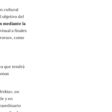
ón cultural
l objetivo del
n mediante la
isual a finales
 raras
», como
iva que tendrá
sonas
Irekia»
, un
de y en
raordinario