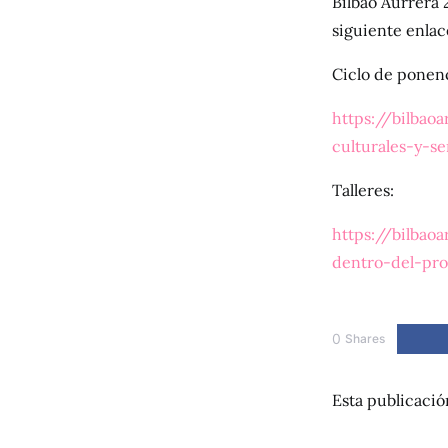
Bilbao Aurrera 
siguiente enlac
Ciclo de ponenc
https://bilbao
culturales-y-s
Talleres:
https://bilbao
dentro-del-pro
0
Shares
Esta publicació