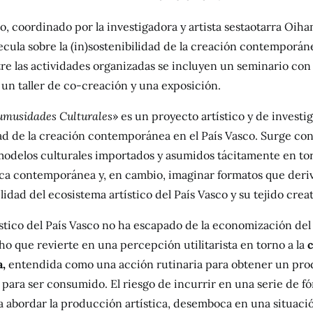
o, coordinado por la investigadora y artista sestaotarra Oih
cula sobre la (in)sostenibilidad de la creación contemporáne
tre las actividades organizadas se incluyen un seminario co
un taller de co-creación y una exposición.
umusidades Culturales
» es un proyecto artístico y de investi
dad de la creación contemporánea en el País Vasco. Surge con
modelos culturales importados y asumidos tácitamente en tor
ica contemporánea y, en cambio, imaginar formatos que deri
idad del ecosistema artístico del País Vasco y su tejido creat
ístico del País Vasco no ha escapado de la economización del 
ho que revierte en una percepción utilitarista en torno a la
a,
entendida como una acción rutinaria para obtener un pr
o para ser consumido. El riesgo de incurrir en una serie de f
a abordar la producción artística, desemboca en una situaci