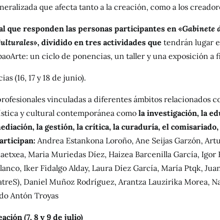
neralizada que afecta tanto a la creación, como a los creador
 al que responden las personas participantes en «
Gabinete 
ulturales
», dividido en tres actividades que
tendrán lugar e
aoArte: un ciclo de ponencias, un taller y una exposición a f
as (16, 17 y 18 de junio).
rofesionales vinculadas a diferentes ámbitos relacionados co
ística y cultural contemporánea como
la investigación, la ed
diación, la gestión, la crítica, la curaduría, el comisariado,
Participan:
Andrea Estankona Loroño, Ane Seijas Garzón, Art
etxea, Maria Muriedas Díez, Haizea Barcenilla García, Igor R
lanco, Iker Fidalgo Alday, Laura Díez García, María Ptqk, Jua
reS), Daniel Muñoz Rodríguez, Arantza Lauzirika Morea, N
rdo Antón Troyas
ación (7, 8 y 9 de julio)