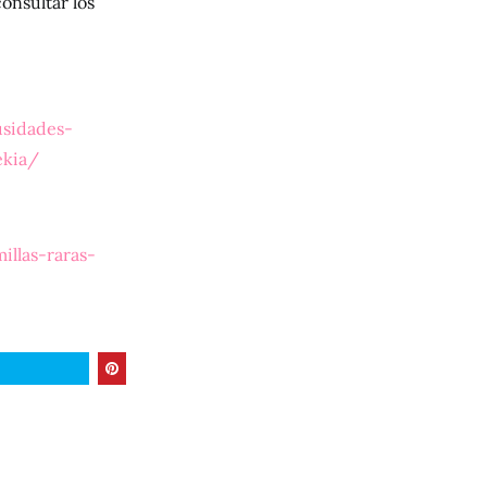
onsultar los
usidades-
ekia/
illas-raras-