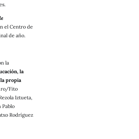
es.
de
n el Centro de
inal de año.
n la
ucación, la
 la propia
uro/Fito
ezola Iztueta,
n Pablo
atxo Rodríguez