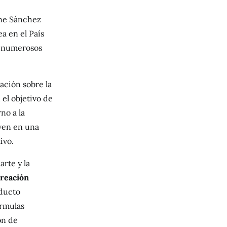
ane Sánchez
a en el País
n numerosos
gación sobre la
 el objetivo de
no a la
ven en una
ivo.
arte y la
creación
oducto
órmulas
ón de