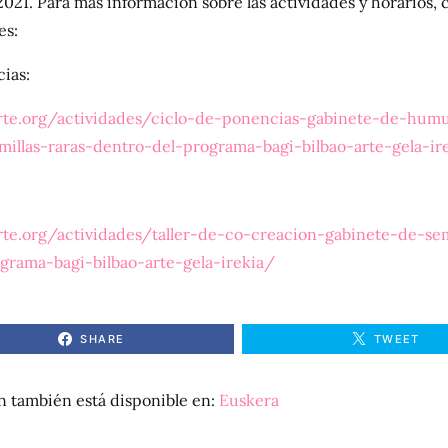
2021. Para más información sobre las actividades y horarios, c
es:
ias:
arte.org/actividades/ciclo-de-ponencias-gabinete-de-hum
emillas-raras-dentro-del-programa-bagi-bilbao-arte-gela-ir
arte.org/actividades/taller-de-co-creacion-gabinete-de-sem
grama-bagi-bilbao-arte-gela-irekia/
SHARE
TWEET
n también está disponible en:
Euskera