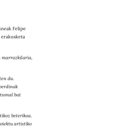
uneak Felipe
” erakusketa
a marrazkilaria,
ten du.
berdinak
tsonal bat
ikoz beterikoa.
iektu artistiko