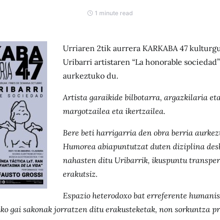
1 minute read
Urriaren 2tik aurrera KARKABA 47 kulturg
Uribarri artistaren “La honorable sociedad
aurkeztuko du.
Artista garaikide bilbotarra, argazkilaria et
margotzailea eta ikertzailea.
Bere beti harrigarria den obra berria aurkez
Humorea abiapuntutzat duten diziplina des
nahasten ditu Uribarrik, ikuspuntu transper
erakutsiz.
Espazio heterodoxo bat erreferente humanist
ko gai sakonak jorratzen ditu erakusteketak, non sorkuntza pro