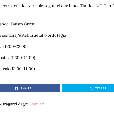
electroacústica variable según el día: Línea Táctica LxT. Ran.
ance: Fausto Grossi
de semana/Asteburuetako ordutegia
a (17:00-22:00)
atak (12:00-14:00)
eak (12:00-14:00)
SHARE
TWEET
kuragarri dago:
Spanish