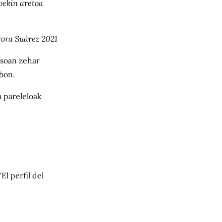
koekin aretoa
ora Suárez 2021
osoan zehar
lbon.
a pareleloak
El perfil del