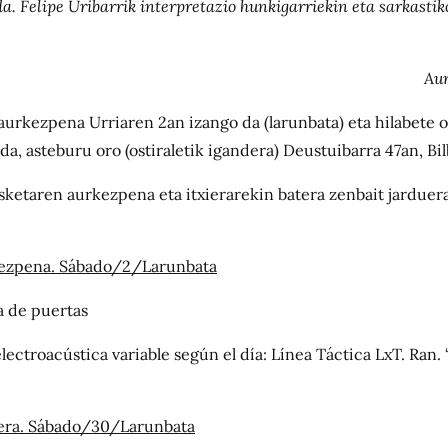
a. Felipe Uribarrik interpretazio hunkigarriekin eta sarkasti
Aur
urkezpena Urriaren 2an izango da (larunbata) eta hilabete 
da, asteburu oro (ostiraletik igandera) Deustuibarra 47an, Bi
sketaren aurkezpena eta itxierarekin batera zenbait jarduer
ezpena. Sábado/2/Larunbata
a de puertas
lectroacústica variable según el día: Línea Táctica LxT. Ran. “
era. Sábado/30/Larunbata