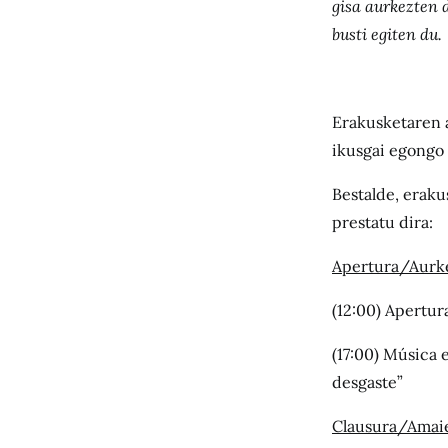
gisa aurkezten d
busti egiten du.
Erakusketaren a
ikusgai egongo 
Bestalde, eraku
prestatu dira:
Apertura/Aurk
(12:00) Apertur
(17:00) Música e
desgaste”
Clausura/Amai