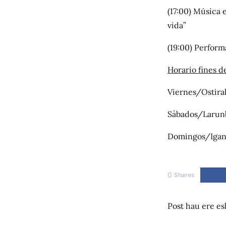
(17:00) Música 
vida”
(19:00) Perform
Horario fines 
Viernes/Ostiral
Sábados/Larunb
Domingos/Igand
0
Shares
Post hau ere es