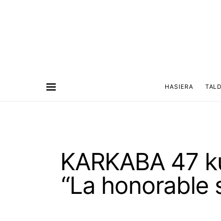
HASIERA
TAL
KARKABA 47 kul
“La honorable 