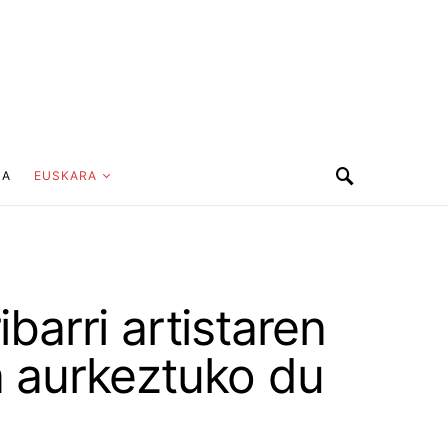
UA
EUSKARA
arri artistaren
a aurkeztuko du