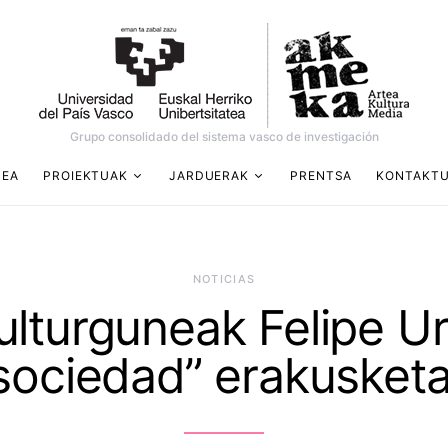
Grupo consolidado del sistema vasco de investigación
DEA
PROIEKTUAK
JARDUERAK
PRENTSA
KONTAKT
NOTICIAS
turguneak Felipe Urib
sociedad” erakusket