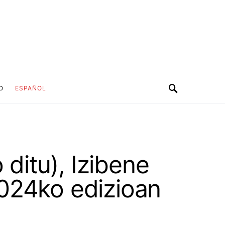
O
ESPAÑOL
 ditu), Izibene
024ko edizioan