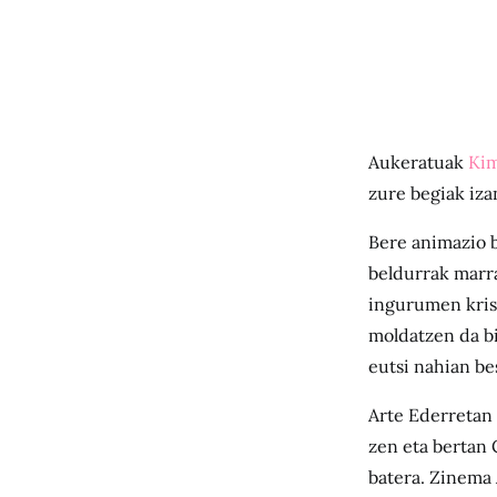
Aukeratuak
Ki
zure begiak iza
Bere animazio b
beldurrak marra
ingurumen krisi
moldatzen da bi
eutsi nahian be
Arte Ederretan
zen eta bertan
batera. Zinema