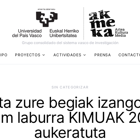
Grupo consolidado del sistema vasco de investigación
IPO
PROYECTOS
ACTIVIDADES
PRENSA
CONTACT
SIN CATEGORIZAR
ta zure begiak izango
ilm laburra KIMUAK 2
aukeratuta