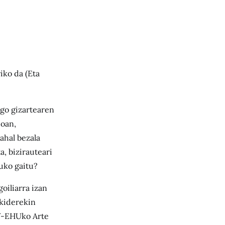
iko da (Eta
ngo gizartearen
ioan,
ahal bezala
a, bizirauteari
tuko gaitu?
oiliarra izan
 kiderekin
PV-EHUko Arte