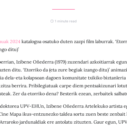
1 minute read
muak 2024
katalogoa osatuko duten zazpi film laburrak. ‘Etorr
ngo ditu)’
errian, Izibene Oñederra (1979) zuzendari azkoitiarrak egu
zten ditu. ‘Etorriko da (eta zure begiak izango ditu)’ animaz
a dela-eta kolapsoan dagoen komunitate txikiko biztanleria 
zitza berrira. Pribilegiatuak carpe diem pentsakizunari lotut
steak. Zer da etorriko dena? Besterik ezean, zerbaitek salba
 doktorea UPV-EHUn, Izibene Oñederra Artelekuko artista eg
 Cine Mapa ikus-entzunezko taldea sortu zuen beste zenbait
 Arraroko jardunaldiak ere antolatu zituzten. Gaur egun, U