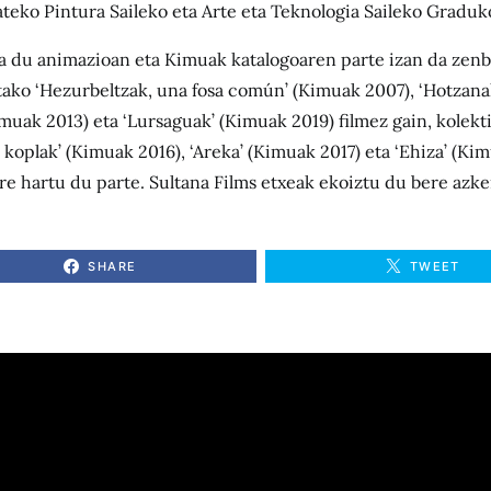
teko Pintura Saileko eta Arte eta Teknologia Saileko Graduko
a du animazioan eta Kimuak katalogoaren parte izan da zenba
ako ‘Hezurbeltzak, una fosa común’ (Kimuak 2007), ‘Hotzana
muak 2013) eta ‘Lursaguak’ (Kimuak 2019) filmez gain, kolek
 koplak’ (Kimuak 2016), ‘Areka’ (Kimuak 2017) eta ‘Ehiza’ (Ki
re hartu du parte. Sultana Films etxeak ekoiztu du bere azke
SHARE
TWEET