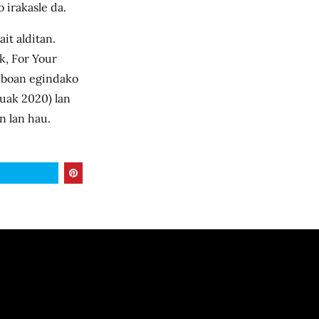
 irakasle da.
it alditan.
k, For Your
tiboan egindako
muak 2020) lan
n lan hau.