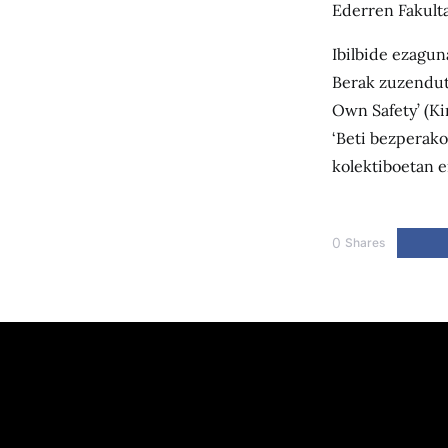
Ederren Fakulta
Ibilbide ezagun
Berak zuzendut
Own Safety’ (Ki
‘Beti bezperako
kolektiboetan e
0
Shares