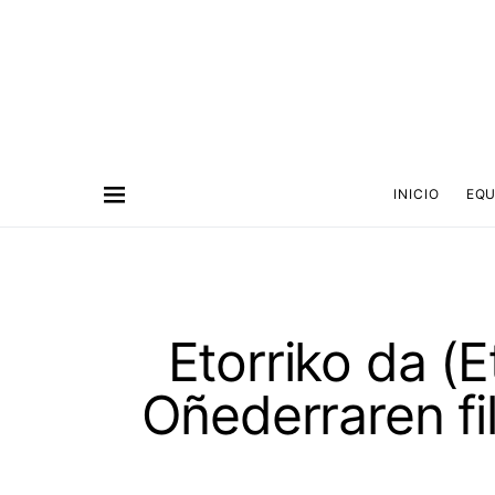
INICIO
EQU
Etorriko da (E
Oñederraren f